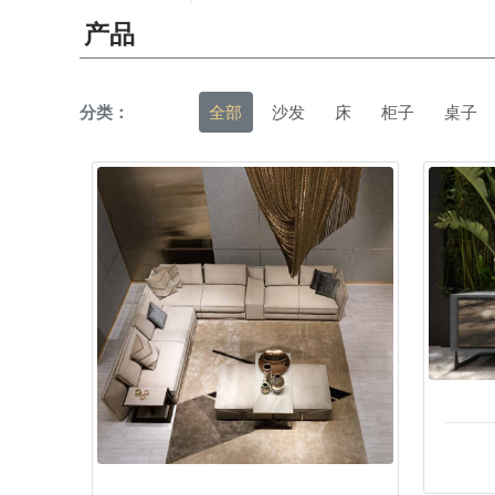
产品
分类：
全部
沙发
床
柜子
桌子