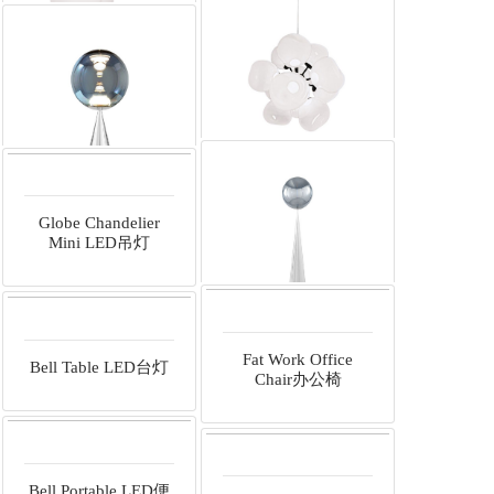
吊灯
Melt Chandelier Mini
Opal LED吊灯
Melt Chandelier
Large Opal LED吊灯
Globe Chandelier
Mini LED吊灯
Melt Burst
Chandelier Opal LED
Globe Fat Table LED
吊灯
台灯
Fat Work Office
Bell Table LED台灯
Chair办公椅
Globe Fat Floor
Silver LED落地灯
Bell Portable LED便