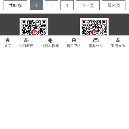
共83条
1
2
3
下一页
最末页
首页
进口橱柜
进口衣帽间
进口卫浴
家具分类
案例展示
意俱微信公号
家具顾问微信号
400-100-5075
Copyright © 2016-2020 杭州意俱网络科技有限公司 Ejuhome
Network&Technology Co., Ltd.
浙ICP备16014669号-1
法律顾问：北京盈科律师事务所
浙公网安备 33010602005045号