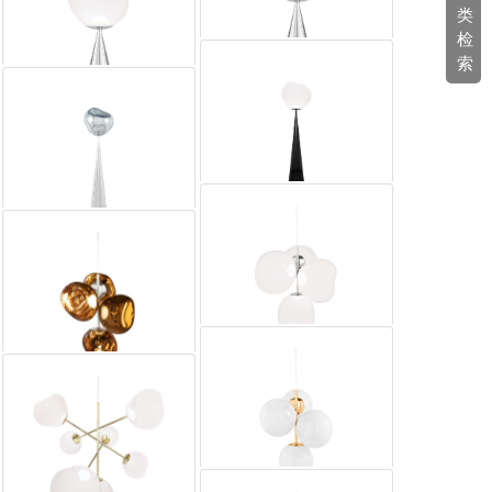
类
Melt Cone Slim Floor
Opal LED落地灯
检
索
Melt Cone Fat Table
Silver LED台灯
Melt Cone Fat Table
Opal LED台灯
Melt Cone Fat Floor
Opal LED落地灯
Melt Cone Fat Floor
LED落地灯
Melt Chandelier
Small Opal LED吊灯
Melt Chandelier Mini